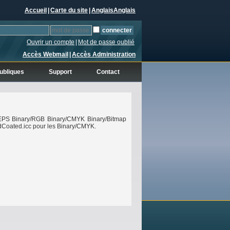
Accueil
|
Carte du site
|
Anglais
Anglais
Ouvrir un compte
|
Mot de passe oublié
Accès Webmail
|
Accès Administration
ubliques
Support
Contact
 : EPS Binary/RGB Binary/CMYK Binary/Bitmap
dCoated.icc pour les Binary/CMYK.