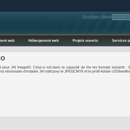
Section client
ment web
Hébergement web
Projets ouverts
Services p
IO
PS pour JAI ImageIO. Celui-ci est dans la capacité de lire les formats suivants
nécessaire d'installer JAI natif pour le JPEGCMYK et le profil Adobe USSheetfe