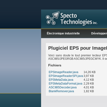
Électronique industrielle
Développe
Plugiciel EPS pour Image
Voici sans doute le tout premier lecteur E
ASCII85/JPEGRGB ASCII85/JPEGCMYK. Il sera 
Fichiers
EPSImageReader.java
14,26 KB
EPSImageReaderSPI.java
3,97 KB
EPSMetaData.java
4,12 KB
EPSMetaDataFormat.java
2,29 KB
ASCII85Decoder.java
4,01 KB
BlankRemover.java
1,82 KB