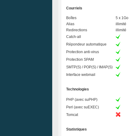
Courriels
Boîtes
5 x 1Go
Alias
illimité
Redirections
illimité
Catch-all
Répondeur automatique
Protection anti-virus
Protection SPAM
SMTP(S) / POP(S) / IMAP(S)
Interface webmail
Technologies
PHP (avec suPHP)
Perl (avec suEXEC)
Tomcat
Statistiques