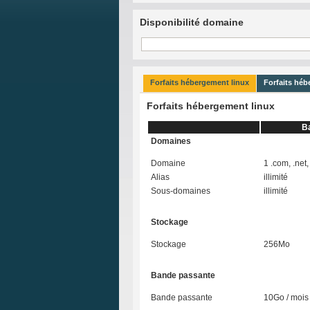
Disponibilité domaine
Forfaits hébergement linux
Forfaits hé
Forfaits hébergement linux
B
Domaines
Domaine
1 .com, .net, 
Alias
illimité
Sous-domaines
illimité
Stockage
Stockage
256Mo
Bande passante
Bande passante
10Go / mois