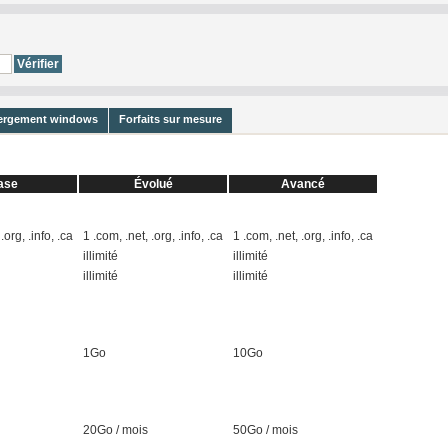
bergement windows
Forfaits sur mesure
ase
Évolué
Avancé
.org, .info, .ca
1 .com, .net, .org, .info, .ca
1 .com, .net, .org, .info, .ca
illimité
illimité
illimité
illimité
1Go
10Go
20Go / mois
50Go / mois