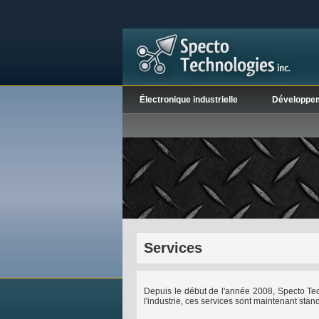
Électronique industrielle
Développe
Services
Depuis le début de l'année 2008, Specto Te
l'industrie, ces services sont maintenant st