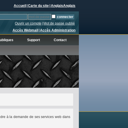
Accueil
|
Carte du site
|
Anglais
Anglais
Ouvrir un compte
|
Mot de passe oublié
Accès Webmail
|
Accès Administration
ubliques
Support
Contact
ondre à la demande de ses services web dans