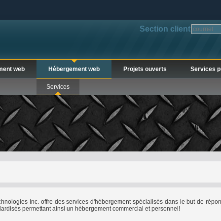
Section client
ment web
Hébergement web
Projets ouverts
Services p
Services
chnologies Inc. offre des services d'hébergement spécialisés dans le but de rép
andardisés permettant ainsi un hébergement commercial et personnel!